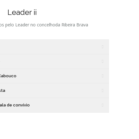
Leader ii
os pelo Leader no concelhoda Ribeira Brava
o
 Cabouco
sta
ala de convívio